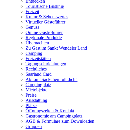
Entdecken
Touristische Buslinie
Freizeit
Kultur & Sehenswertes
Virtueller Gästeführer
Genuss
Online-Gastroführer
Regionale Produkte
Übernachten
Zu Gast im Sankt Wendeler Land
Camping
Freizeitstätten
Tagungseinrichtungen
Rechtliches
Saarland Card
Aktion "Säckchen füll dich"
Campingplatz
Mietobjekte
Preise
Ausstattung
Plätze
Öffnungszeiten & Kontakt
Gastronomie am Campingplatz
AGB & Formulare zum Downloaden
Gruppen