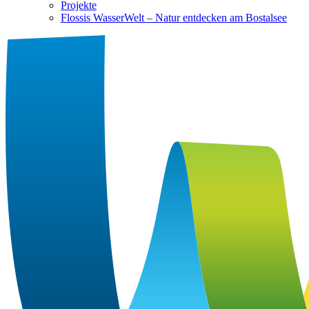
Projekte
Flossis WasserWelt – Natur entdecken am Bostalsee