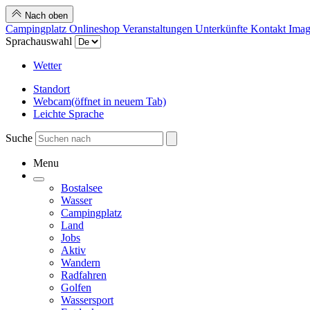
Nach oben
Campingplatz
Onlineshop
Veranstaltungen
Unterkünfte
Kontakt
Imag
Sprachauswahl
Wetter
Standort
Webcam
(öffnet in neuem Tab)
Leichte Sprache
Suche
Menu
Bostalsee
Wasser
Campingplatz
Land
Jobs
Aktiv
Wandern
Radfahren
Golfen
Wassersport